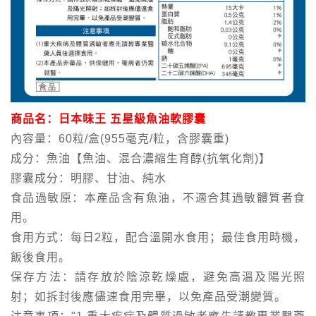
商品名：日本味王 五星級魚油軟膠囊
內容量：60粒/盒(955毫克/粒，含膠囊重)
成分：魚油【魚油、混合濃縮生育醇(抗氧化劑)】
膠囊成分：明膠、甘油、純水
食品過敏原：本產品含有魚油，不適合其過敏體質者食
用。
食用方式：每日2粒，配合溫開水食用；最佳食用時機，
飯後食用。
保存方法：請存放於陰涼乾燥處，避免高溫及陽光照
射；如拆封後應儘速食用完畢，以免產品受潮變質。