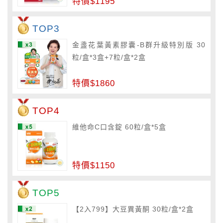
特價$1195
TOP3
金盞花葉黃素膠囊-B群升級特別版 30
粒/盒*3盒+7粒/盒*2盒
特價$1860
TOP4
維他命C口含錠 60粒/盒*5盒
特價$1150
TOP5
【2入799】大豆異黃酮 30粒/盒*2盒