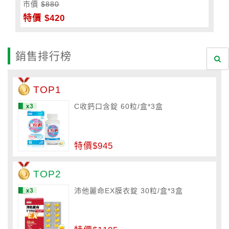
市價
$880
特價 $420
銷售排行榜
TOP1
C收鈣口含錠 60粒/盒*3盒
特價$945
TOP2
沛他麗命EX膜衣錠 30粒/盒*3盒