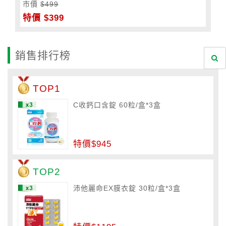
市價
$499
特價 $399
銷售排行榜
TOP1
C收鈣口含錠 60粒/盒*3盒
特價$945
TOP2
沛他麗命EX膜衣錠 30粒/盒*3盒