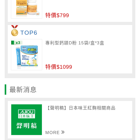
特價$799
TOP6
專利型鈣鎂D粉 15袋/盒*3盒
特價$1099
最新消息
【聲明稿】日本味王紅麴相關商品
MORE