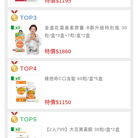
特價$1195
TOP3
金盞花葉黃素膠囊-B群升級特別版 30
粒/盒*3盒+7粒/盒*2盒
特價$1860
TOP4
維他命C口含錠 60粒/盒*5盒
特價$1150
TOP5
【2入799】大豆異黃酮 30粒/盒*2盒