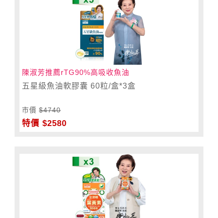
陳淑芳推薦rTG90%高吸收魚油
五星級魚油軟膠囊 60粒/盒*3盒
市價
$4740
特價 $2580