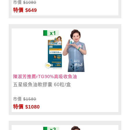
市價
$1080
特價 $649
陳淑芳推薦rTG90%高吸收魚油
五星級魚油軟膠囊 60粒/盒
市價
$1580
特價 $1080