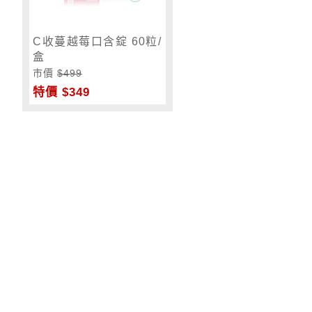
C收蔓越莓口含錠 60粒/
盒
市價
$499
特價 $349