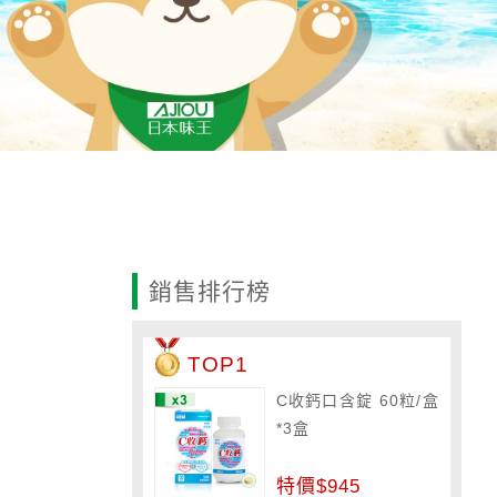
銷售排行榜
TOP1
C收鈣口含錠 60粒/盒
*3盒
特價$945