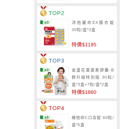
TOP2
沛他麗命EX膜衣錠
30粒/盒*3盒
特價$1195
TOP3
金盞花葉黃素膠囊-B
群升級特別版 30粒/
盒*3盒+7粒/盒*2盒
特價$1860
TOP4
維他命C口含錠 60粒/
盒*5盒