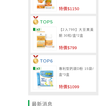
特價$1150
TOP5
【2入799】大豆異黃
酮 30粒/盒*2盒
特價$799
TOP6
專利型鈣鎂D粉 15袋/
盒*3盒
特價$1099
最新消息