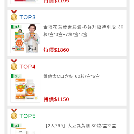
特價$1195
TOP3
金盞花葉黃素膠囊-B群升級特別版 30
粒/盒*3盒+7粒/盒*2盒
特價$1860
TOP4
維他命C口含錠 60粒/盒*5盒
特價$1150
TOP5
【2入799】大豆異黃酮 30粒/盒*2盒