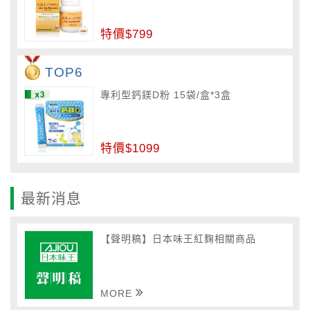
特價$799
TOP6
專利型鈣鎂D粉 15袋/盒*3盒
特價$1099
最新消息
【聲明稿】日本味王紅麴相關商品
MORE