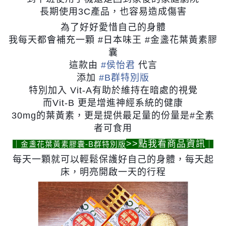
長期使用3C產品，也容易造成傷害
為了好好愛惜自己的身體
我每天都會補充一顆 #日本味王 #金盞花葉黃素膠
囊
這款由
#
侯怡君
代言
添加
#
B群特別版
特別加入 Vit-A有助於維持在暗處的視覺
而Vit-B 更是增進神經系統的健康
30mg的葉黃素，更是提供最足量的份量是#全素
者可食用
>>點我看商品資訊
｜金盞花葉黃素膠囊-B群特別版
｜
每天一顆就可以輕鬆保護好自己的身體，每天起
床，明亮開啟一天的行程