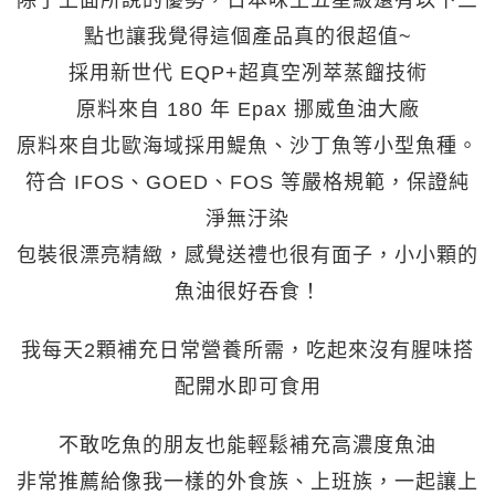
除了上面所說的優勢，日本味王五星級還有以下三
點也讓我覺得這個產品真的很超值~
採用新世代 EQP+超真空冽萃蒸餾技術
原料來自 180 年 Epax 挪威鱼油大廠
原料來自北歐海域採用鯷魚、沙丁魚等小型魚種。
符合 IFOS、GOED、FOS 等嚴格規範，保證純
淨無汙染
包裝很漂亮精緻，感覺送禮也很有面子，小小顆的
魚油很好吞食！
我每天2顆補充日常營養所需，吃起來沒有腥味搭
配開水即可食用
不敢吃魚的朋友也能輕鬆補充高濃度魚油
非常推薦給像我一樣的外食族、上班族，一起讓上