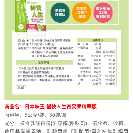
商品名：日本味王 暢快人生奇異果精華版
內容量：5公克/袋，30袋/盒
成分：複合乳酸菌粉{乳糖醇(甜味劑)、氧化鎂、砂糖、
羧甲基纖維素鈉、乳酸菌粉【乳酸菌(專利植物乳桿菌