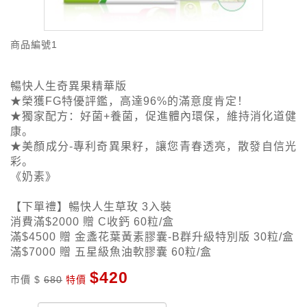
商品編號
1
暢快人生奇異果精華版
★榮獲FG特優評鑑，高達96%的滿意度肯定！
★獨家配方：好菌+養菌，促進體內環保，維持消化道健
康。
★美顏成分-專利奇異果籽，讓您青春透亮，散發自信光
彩。
《奶素》
【下單禮】暢快人生草玫 3入裝
消費滿$2000 贈 C收鈣 60粒/盒
滿$4500 贈 金盞花葉黃素膠囊-B群升級特別版 30粒/盒
滿$7000 贈 五星級魚油軟膠囊 60粒/盒
$420
市價 $
680
特價