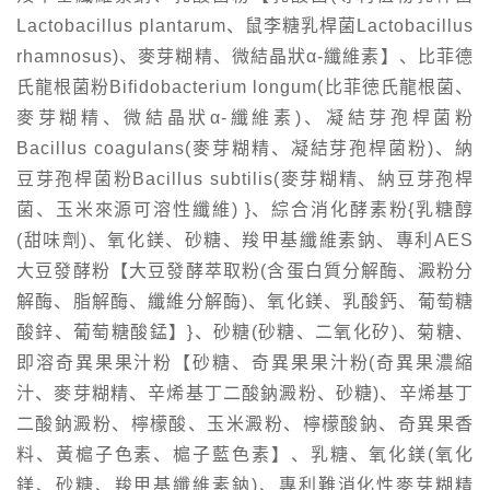
Lactobacillus plantarum、鼠李糖乳桿菌Lactobacillus
rhamnosus)、麥芽糊精、微結晶狀α-纖維素】、比菲德
氏龍根菌粉Bifidobacterium longum(比菲徳氏龍根菌、
麥芽糊精、微結晶狀α-纖維素)、凝結芽孢桿菌粉
Bacillus coagulans(麥芽糊精、凝結芽孢桿菌粉)、納
豆芽孢桿菌粉Bacillus subtilis(麥芽糊精、納豆芽孢桿
菌、玉米來源可溶性纖維) }、綜合消化酵素粉{乳糖醇
(甜味劑)、氧化鎂、砂糖、羧甲基纖維素鈉、專利AES
大豆發酵粉【大豆發酵萃取粉(含蛋白質分解酶、澱粉分
解酶、脂解酶、纖維分解酶)、氧化鎂、乳酸鈣、葡萄糖
酸鋅、葡萄糖酸錳】}、砂糖(砂糖、二氧化矽)、菊糖、
即溶奇異果果汁粉【砂糖、奇異果果汁粉(奇異果濃縮
汁、麥芽糊精、辛烯基丁二酸鈉澱粉、砂糖)、辛烯基丁
二酸鈉澱粉、檸檬酸、玉米澱粉、檸檬酸鈉、奇異果香
料、黃槴子色素、槴子藍色素】、乳糖、氧化鎂(氧化
鎂、砂糖、羧甲基纖維素鈉)、專利難消化性麥芽糊精