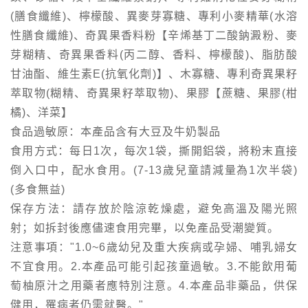
(膳食纖維)、檸檬酸、異麥芽寡糖、專利小麥精華(水溶
性膳食纖維)、奇異果香料粉【辛烯基丁二酸鈉澱粉、麥
芽糊精、奇異果香料(丙二醇、香料、檸檬酸)、脂肪酸
甘油酯、維生素E(抗氧化劑)】、木寡糖、專利奇異果籽
萃取物(糊精、奇異果籽萃取物)、果膠【蔗糖、果膠(柑
橘)、洋菜】
食品過敏原：本產品含有大豆及牛奶製品
食用方式：每日1次，每次1袋，撕開鋁袋，將粉末直接
倒入口中，配水食用。(7-13歲兒童請減量為1次半袋)
(多食無益)
保存方法：請存放於陰涼乾燥處，避免高溫及陽光照
射；如拆封後應儘速食用完畢，以免產品受潮變質。
注意事項："1.0~6歲幼兒及重大疾病或孕婦、哺乳婦女
不宜食用。2.本產品可能引起孩童過敏。3.不能飲用葡
萄柚原汁之用藥者應特別注意。4.本產品非藥品，供保
健用，罹病者仍需就醫。"