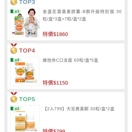
TOP3
金盞花葉黃素膠囊-B群升級特別版 30
粒/盒*3盒+7粒/盒*2盒
特價$1860
TOP4
維他命C口含錠 60粒/盒*5盒
特價$1150
TOP5
【2入799】大豆異黃酮 30粒/盒*2盒
特價$799