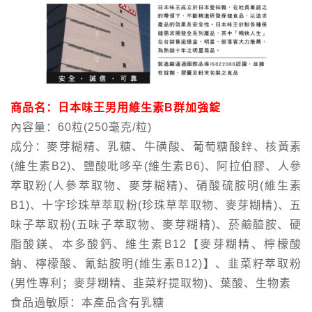
商品名：日本味王男用維生素B群加強錠
內容量：60粒(250毫克/粒)
成分：麥芽糊精、乳糖、牛磺酸、葡萄糖酸鋅、核黃素
(維生素B2)、鹽酸吡哆辛(維生素B6)、阿拉伯膠、人參
萃取粉(人參萃取物、麥芽糊精)、硝酸硫胺明(維生素
B1)、十字珍珠草萃取粉(珍珠草萃取物、麥芽糊精)、五
味子萃取粉(五味子萃取物、麥芽糊精)、菸鹼醯胺、硬
脂酸鎂、本多酸鈣、維生素B12【麥芽糊精、檸檬酸
鈉、檸檬酸、氰鈷胺明(維生素B12)】、韭菜籽萃取粉
(男性專利；麥芽糊精、韭菜籽提取物)、葉酸、生物素
食品過敏原：本產品含有乳糖