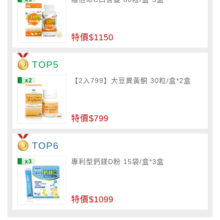
特價$1150
TOP5
【2入799】大豆異黃酮 30粒/盒*2盒
特價$799
TOP6
專利型鈣鎂D粉 15袋/盒*3盒
特價$1099