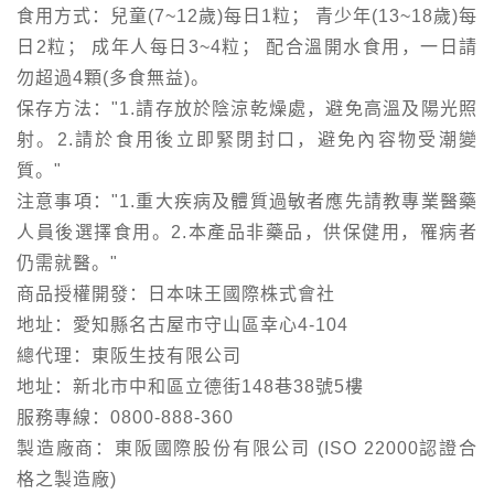
食用方式：兒童(7~12歲)每日1粒； 青少年(13~18歲)每
日2粒； 成年人每日3~4粒； 配合溫開水食用，一日請
勿超過4顆(多食無益)。
保存方法："1.請存放於陰涼乾燥處，避免高溫及陽光照
射。2.請於食用後立即緊閉封口，避免內容物受潮變
質。"
注意事項："1.重大疾病及體質過敏者應先請教專業醫藥
人員後選擇食用。2.本產品非藥品，供保健用，罹病者
仍需就醫。"
商品授權開發：日本味王國際株式會社
地址：愛知縣名古屋市守山區幸心4-104
總代理：東阪生技有限公司
地址：新北市中和區立德街148巷38號5樓
服務專線：0800-888-360
製造廠商：東阪國際股份有限公司 (ISO 22000認證合
格之製造廠)