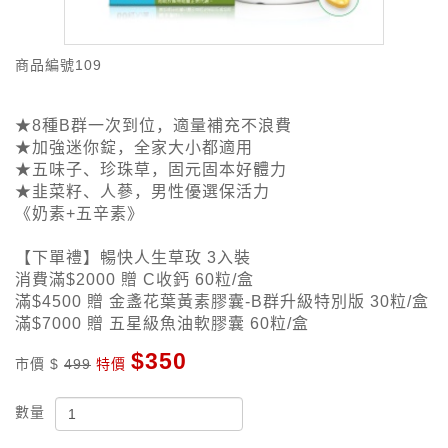
商品編號
109
★8種B群一次到位，適量補充不浪費
★加強迷你錠，全家大小都適用
★五味子、珍珠草，固元固本好體力
★韭菜籽、人蔘，男性優選保活力
《奶素+五辛素》
【下單禮】暢快人生草玫 3入裝
消費滿$2000 贈 C收鈣 60粒/盒
滿$4500 贈 金盞花葉黃素膠囊-B群升級特別版 30粒/盒
滿$7000 贈 五星級魚油軟膠囊 60粒/盒
$350
市價 $
499
特價
數量