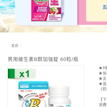
首頁
男用維生素B群加強錠 60粒/瓶
★8
★加
★五
★韭
《奶
【下
消費