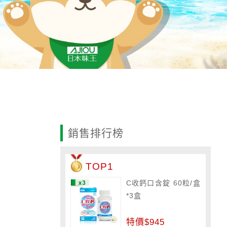
銷售排行榜
TOP1
C收鈣口含錠 60粒/盒
*3盒
特價$945