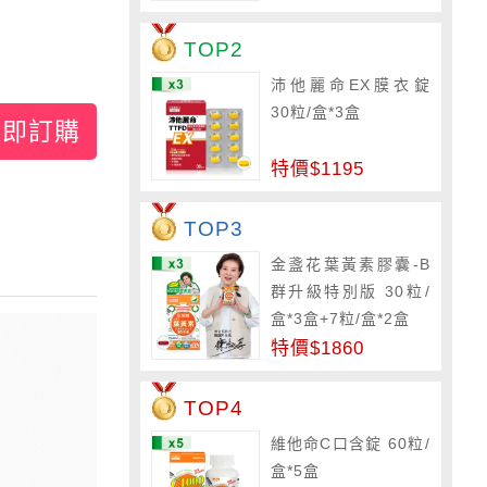
TOP2
沛他麗命EX膜衣錠
30粒/盒*3盒
立即訂購
特價$1195
TOP3
金盞花葉黃素膠囊-B
群升級特別版 30粒/
盒*3盒+7粒/盒*2盒
特價$1860
TOP4
維他命C口含錠 60粒/
盒*5盒