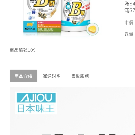
滿$
滿$
市價
數量
商品編號
109
商品介紹
運送說明
售後服務