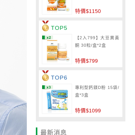
特價$1150
TOP5
【2入799】大豆異黃
酮 30粒/盒*2盒
特價$799
TOP6
專利型鈣鎂D粉 15袋/
盒*3盒
特價$1099
最新消息