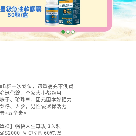
種B群一次到位，適量補充不浪費
強迷你錠，全家大小都適用
味子、珍珠草，固元固本好體力
菜籽、人蔘，男性優選保活力
素+五辛素》
單禮】暢快人生草玫 3入裝
滿$2000 贈 C收鈣 60粒/盒