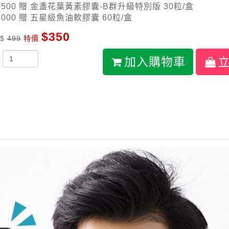
4500 贈 金盞花葉黃素膠囊-B群升級特別版 30粒/盒
7000 贈 五星級魚油軟膠囊 60粒/盒
$350
 $
499
特價
加入購物車