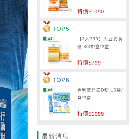
特價$1150
TOP5
【2入799】大豆異黃
酮 30粒/盒*2盒
特價$799
TOP6
專利型鈣鎂D粉 15袋/
盒*3盒
特價$1099
最新消息