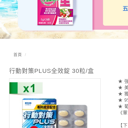
首頁
行動對策PLUS全效錠 30粒/盒
★ 
★ 
★ 
★ 
★ 
《葷
【下