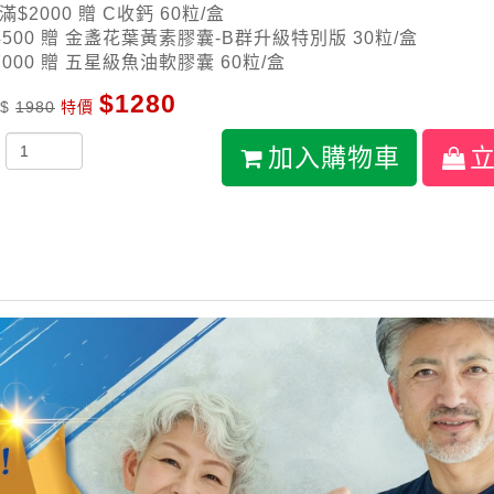
滿$2000 贈 C收鈣 60粒/盒
4500 贈 金盞花葉黃素膠囊-B群升級特別版 30粒/盒
7000 贈 五星級魚油軟膠囊 60粒/盒
$1280
 $
1980
特價
加入購物車