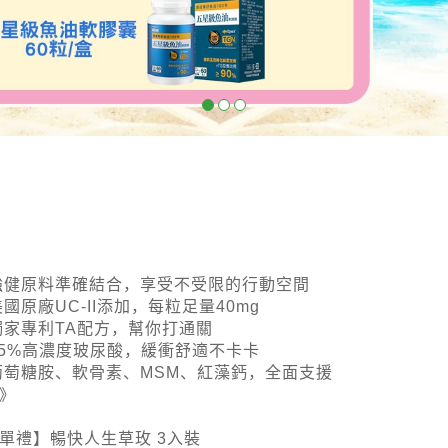
強健原料準確結合，享受不受限的行動空間
美國原廠UC-II添加，每粒足量40mg
獨家專利TA配方，幫你打通關
95%高濃度玻尿酸，緩衝舒適不卡卡
葡萄糖胺、軟骨素、MSM、紅藻鈣，全面支援
》
單禮】暢快人生草玫 3入裝