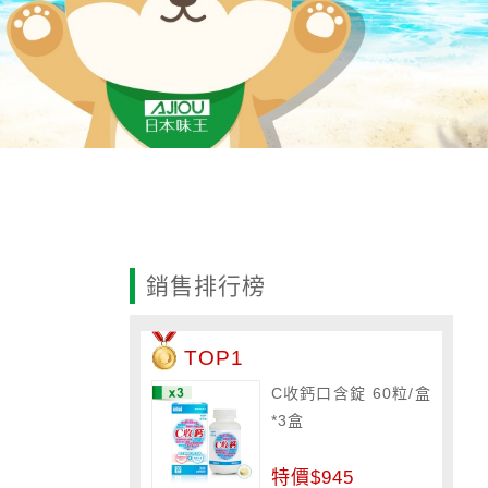
銷售排行榜
TOP1
C收鈣口含錠 60粒/盒
*3盒
特價$945