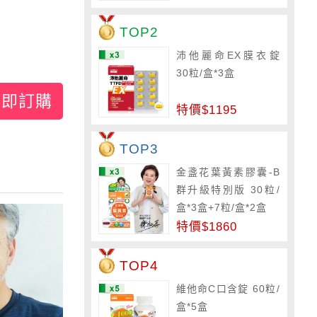
TOP2
沛他麗命EX膜衣錠
30粒/盒*3盒
立即訂購
特價$1195
TOP3
金盞花葉黃素膠囊-B
群升級特別版 30粒/
盒*3盒+7粒/盒*2盒
特價$1860
TOP4
維他命C口含錠 60粒/
盒*5盒