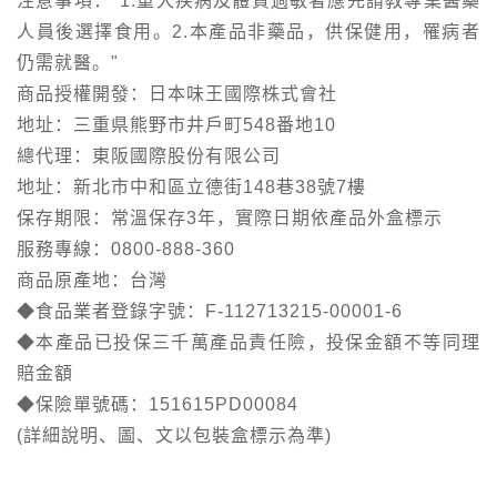
注意事項："1.重大疾病及體質過敏者應先請教專業醫藥
人員後選擇食用。2.本產品非藥品，供保健用，罹病者
仍需就醫。"
商品授權開發：日本味王國際株式會社
地址：三重県熊野市井戶町548番地10
總代理：東阪國際股份有限公司
地址：新北市中和區立德街148巷38號7樓
保存期限：常溫保存3年，實際日期依產品外盒標示
服務專線：0800-888-360
商品原產地：台灣
◆食品業者登錄字號：F-112713215-00001-6
◆本產品已投保三千萬產品責任險，投保金額不等同理
賠金額
◆保險單號碼：151615PD00084
(詳細說明、圖、文以包裝盒標示為準)