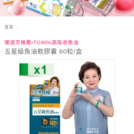
首頁
陳淑芳推薦rTG90%高吸收魚油
五星級魚油軟膠囊 60粒/盒