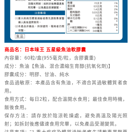
商品名：日本味王 五星級魚油軟膠囊
內容量：60粒/盒(955毫克/粒，含膠囊重)
成分：魚油【魚油、混合濃縮生育醇(抗氧化劑)】
膠囊成分：明膠、甘油、純水
食品過敏原：本產品含有魚油，不適合其過敏體質者食
用。
食用方式：每日2粒，配合溫開水食用；最佳食用時機，
飯後食用。
保存方法：請存放於陰涼乾燥處，避免高溫及陽光照
射；如拆封後應儘速食用完畢，以免產品受潮變質。