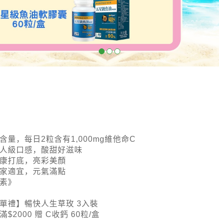
含量，每日2粒含有1,000mg維他命C
人級口感，酸甜好滋味
康打底，亮彩美顏
家適宜，元氣滿點
素》
單禮】暢快人生草玫 3入裝
滿$2000 贈 C收鈣 60粒/盒