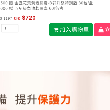
4500 贈 金盞花葉黃素膠囊-B群升級特別版 30粒/盒
7000 贈 五星級魚油軟膠囊 60粒/盒
$720
 $
1197
特價
加入購物車