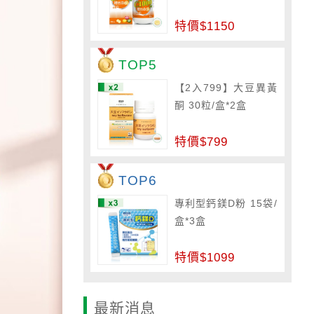
特價$1150
TOP5
【2入799】大豆異黃
酮 30粒/盒*2盒
特價$799
TOP6
專利型鈣鎂D粉 15袋/
盒*3盒
特價$1099
最新消息