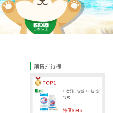
銷售排行榜
TOP1
C收鈣口含錠 60粒/盒
*3盒
特價$945