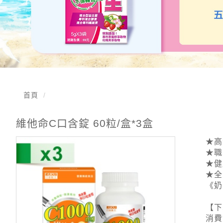
首頁
維他命C口含錠 60粒/盒*3盒
★高
★職
★健
★全
《奶
【下
消費