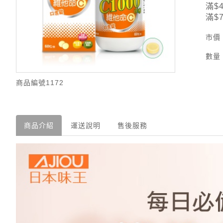
滿$
滿$
市價
數量
商品編號
1172
商品介紹
運送說明
售後服務