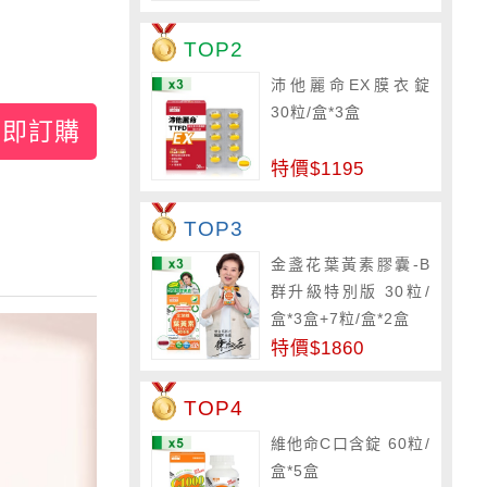
TOP2
沛他麗命EX膜衣錠
30粒/盒*3盒
立即訂購
特價$1195
TOP3
金盞花葉黃素膠囊-B
群升級特別版 30粒/
盒*3盒+7粒/盒*2盒
特價$1860
TOP4
維他命C口含錠 60粒/
盒*5盒