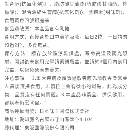
生育醇(抗氧化劑)】、脂肪酸甘油酯(脂肪酸甘油酯、檸
檬酸)、混合濃縮生育醇(抗氧化劑)}、蔗糖素(甜味劑)、
食用黃色四號鋁麗基
食品過敏原：本產品含有乳糖
食用方式：直接含於口中溶解吸收。每日2粒，一日請勿
超過2粒，多食無益。
保存方法：請存放於陰涼乾燥處，避免高溫及陽光照
射。開封後未食用完畢請緊鎖瓶蓋，並請於3個月內食用
完畢，以避免營養素流失。
注意事項："1.重大疾病及體質過敏者應先請教專業醫藥
人員後選擇食用。2.顆粒上會有微小的斑點，此為成分
物，品質沒有任何問題。3.本產品非藥品，供保健用，
罹病者仍需就醫。"
商品授權開發：日本味王國際株式會社
地址：愛知縣名古屋市守山區幸心4-104
總代理：東阪國際股份有限公司