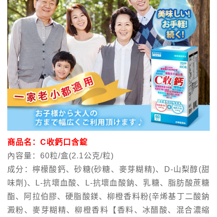
商品名：C收鈣口含錠
內容量：60粒/盒(2.1公克/粒)
成分：檸檬酸鈣、砂糖(砂糖、麥芽糊精)、D-山梨醇(甜
味劑)、L-抗壞血酸、L-抗壞血酸鈉、乳糖、脂肪酸蔗糖
酯、阿拉伯膠、硬脂酸鎂、柳橙香料粉{辛烯基丁二酸鈉
澱粉、麥芽糊精、柳橙香料【香料、冰醋酸、混合濃縮