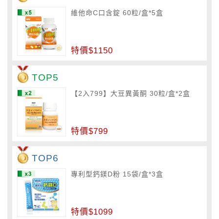
維他命C口含錠 60粒/盒*5盒
特價$1150
TOP5
【2入799】大豆異黃酮 30粒/盒*2盒
特價$799
TOP6
專利型鈣鎂D粉 15袋/盒*3盒
特價$1099