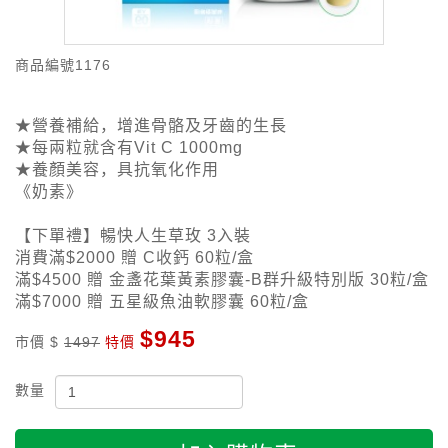
商品編號
1176
★營養補給，增進骨骼及牙齒的生長
★每兩粒就含有Vit C 1000mg
★養顏美容，具抗氧化作用
《奶素》
【下單禮】暢快人生草玫 3入裝
消費滿$2000 贈 C收鈣 60粒/盒
滿$4500 贈 金盞花葉黃素膠囊-B群升級特別版 30粒/盒
滿$7000 贈 五星級魚油軟膠囊 60粒/盒
$945
市價 $
1497
特價
數量