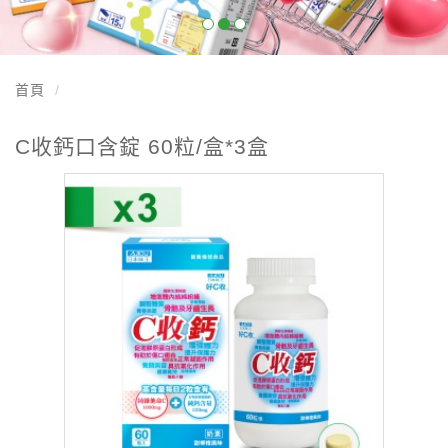
首頁
C收鈣口含錠 60粒/盒*3盒