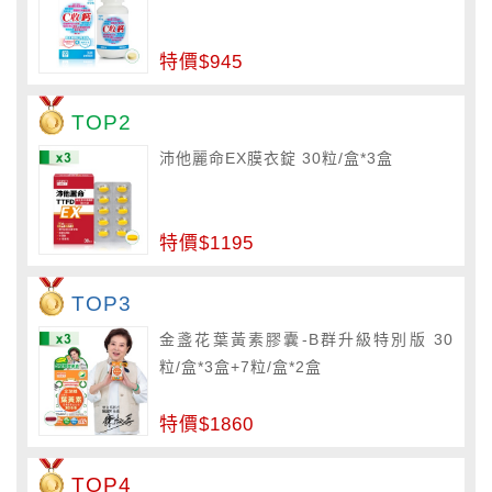
特價$945
TOP2
沛他麗命EX膜衣錠 30粒/盒*3盒
特價$1195
TOP3
金盞花葉黃素膠囊-B群升級特別版 30
粒/盒*3盒+7粒/盒*2盒
特價$1860
TOP4