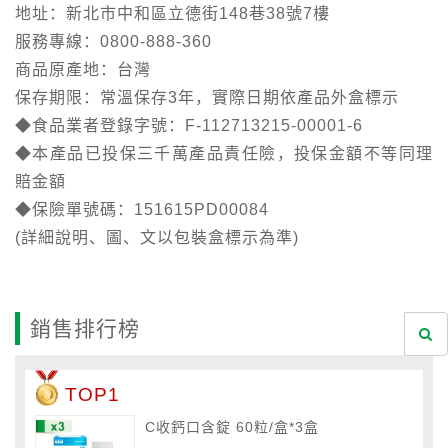
地址：新北市中和區立德街148巷38號7樓
服務專線：0800-888-360
商品原產地：台灣
保存期限：常溫保存3年，實際日期依產品外盒標示
◆食品業者登錄字號：F-112713215-00001-6
◆本產品已投保三千萬產品責任險，投保金額不等同理
賠金額
◆保險單號碼：151615PD00084
(詳細說明、圖、文以包裝盒標示為準)
銷售排行榜
TOP1
C收鈣口含錠 60粒/盒*3盒