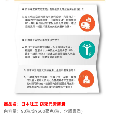
商品名：日本味王 窈窕元素膠囊
內容量：90粒/盒(600毫克/粒，含膠囊重)