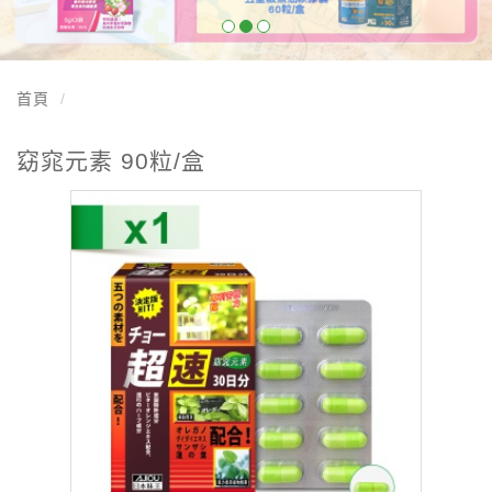
首頁
窈窕元素 90粒/盒