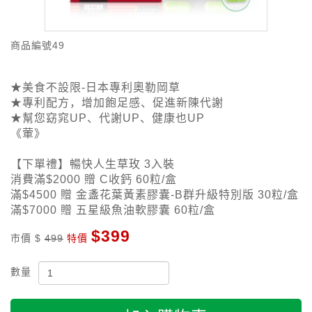
商品編號
49
★美食不設限-日本專利奧勒岡草
★專利配方，增加飽足感、促進新陳代謝
★幫您窈窕UP、代謝UP、健康也UP
《葷》
【下單禮】暢快人生草玫 3入裝
消費滿$2000 贈 C收鈣 60粒/盒
滿$4500 贈 金盞花葉黃素膠囊-B群升級特別版 30粒/盒
滿$7000 贈 五星級魚油軟膠囊 60粒/盒
$399
市價 $
499
特價
數量