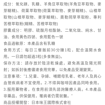
成分：氧化鎂、乳糖、羊角豆萃取物(羊角豆萃取物、麥
芽糊精)、荷葉萃取物(荷葉萃取物、麥芽糊精)、山楂萃
取物(山楂萃取物、麥芽糊精)、奧勒岡草萃取粉、專利
苦橙萃取粉(糊精、苦橙萃取物)
膠囊成分：明膠、硫酸月桂酯鈉、二氧化鈦、純水、甘
油、食用黃色四號、食用藍色一號
食品過敏原：本產品含有乳糖
食用方式：每日三餐飯前30分鐘1粒，配合溫開水食
用。一日請勿超過3粒(多食無益)。
保存方法：請存放於陰涼乾燥處，避免高溫及陽光照
射；如拆封後應儘速食用完畢，以免產品受潮變質。
注意事項："1.兒童、孕婦、哺餵母乳者、老年人及具心
血管疾病者不宜使用。2.不得與咖啡因產品同時食用。
3.服用藥物者，在食用前須先諮詢醫療人員。4.本產品
非藥品，供保健用，罹病者仍需就醫。"
商品授權開發：日本味王國際株式會社