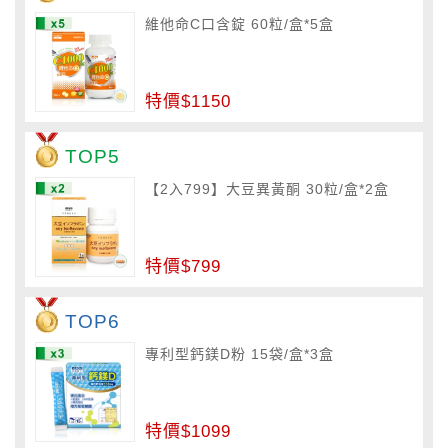
維他命C口含錠 60粒/盒*5盒
特價$1150
TOP5
【2入799】大豆異黃酮 30粒/盒*2盒
特價$799
TOP6
專利型鈣鎂D粉 15袋/盒*3盒
特價$1099