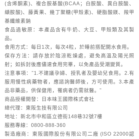
(含烯酮素)、複合胺基酸(BCAA；白胺酸、異白胺酸、
纈胺酸)、藤黃果、幾丁聚糖(甲殼素)、硬脂酸鎂、羧甲
基纖維素鈉
食品過敏原：本產品含有牛奶、大豆、甲殼類及其製
品。
食用方式：每日1次，每次4粒，於睡前搭配開水食用。
保存方法：請存放於陰涼乾燥處，避免高溫及陽光照
射；如拆封後應儘速食用完畢，以免產品受潮變質。
注意事項："1.不建議孕婦、授乳者及嬰幼兒食用。2.有
服用慢性病藥物者，應諮詢醫師後，方可使用。3.本產
品非藥品，供保健用，罹病者仍需就醫。"
商品授權開發：日本味王國際株式會社
總代理：東阪生技有限公司
地址：新北市中和區立德街148巷32號7樓
服務專線：0800-888-360
製造廠商：東阪國際股份有限公司二廠 (ISO 22000認