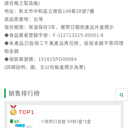
證合格之製造廠)
地址：新北市中和區立德街148巷28號7樓
商品原產地：台灣
保存期限：常溫保存3年，實際日期依產品外盒標示
◆食品業者登錄字號：F-112713215-00001-6
◆本產品已投保三千萬產品責任險，投保金額不等同理
賠金額
◆保險單號碼：151615PD00084
(詳細說明、圖、文以包裝盒標示為準)
銷售排行榜
TOP1
C收鈣口含錠 60粒/盒*3盒