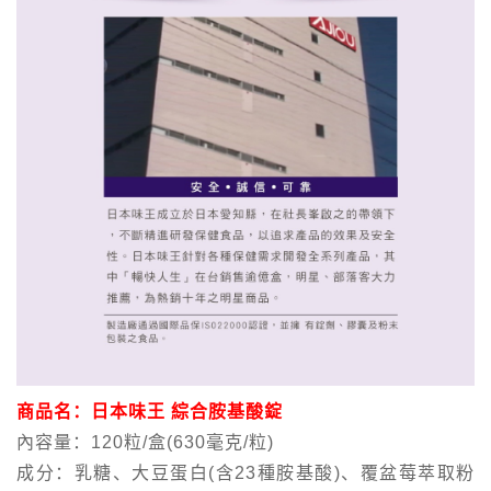
商品名：日本味王 綜合胺基酸錠
內容量：120粒/盒(630毫克/粒)
成分：乳糖、大豆蛋白(含23種胺基酸)、覆盆莓萃取粉