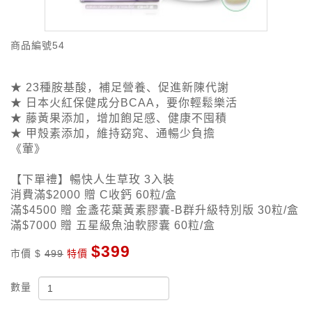
商品編號
54
★ 23種胺基酸，補足營養、促進新陳代謝
★ 日本火紅保健成分BCAA，要你輕鬆樂活
★ 藤黃果添加，增加飽足感、健康不囤積
★ 甲殼素添加，維持窈窕、通暢少負擔
《葷》
【下單禮】暢快人生草玫 3入裝
消費滿$2000 贈 C收鈣 60粒/盒
滿$4500 贈 金盞花葉黃素膠囊-B群升級特別版 30粒/盒
滿$7000 贈 五星級魚油軟膠囊 60粒/盒
$399
市價 $
499
特價
數量