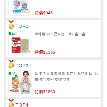
特價$945
TOP2
沛他麗命EX膜衣錠 30粒/盒*3盒
特價$1195
TOP3
金盞花葉黃素膠囊-B群升級特別版 30
粒/盒*3盒+7粒/盒*2盒
特價$1860
TOP4