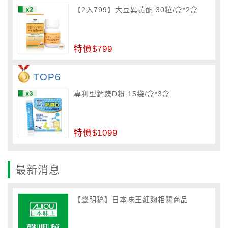
【2入799】大豆異黃酮 30粒/盒*2盒
特價$799
TOP6
專利型鈣鎂D粉 15袋/盒*3盒
特價$1099
最新消息
【聲明稿】日本味王紅麴相關商品