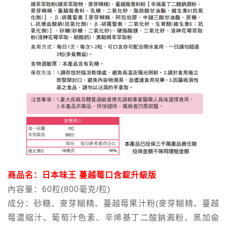
商品名：日本味王 蔓越莓口含錠升級版
內容量：60粒(800毫克/粒)
成分：砂糖、麥芽糊精、蔓越莓果汁粉(麥芽糊精、蔓越
莓濃縮汁、葡萄汁色素、辛烯基丁二酸鈉澱粉、黑加侖