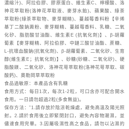
濃縮汁)、阿拉伯膠、膠原蛋白、維生素C、檸檬酸、洛
神花萃取粉(洛神花萃取液、麥芽水飴)、蘋果酸、綠茶
萃取粉(綠茶萃取物、麥芽糊精)、蔓越莓香料粉【辛烯
基丁二酸鈉澱粉、麥芽糊精、蔓越莓香料、乳糖、二氧
化矽、脂肪酸甘油酯、維生素E (抗氧化劑)】、β-胡蘿
蔔素【麥芽糊精、阿拉伯膠、中鏈三酸甘油酯、蔗糖、
L-抗壞血酸鈉(抗氧化劑)、β-胡蘿蔔素、二氧化矽、生育
醇(維生素E；抗氧化劑)】、砂糖(砂糖、二氧化矽)、硬
脂酸鎂、二氧化矽、洛神花萼萃取粉(洛神花萼萃取、碳
酸鈣)、奧勒岡草萃取粉
食品過敏原：本產品含有乳糖
食用方式：每日1次，每次1-2粒，可口含亦可配合開水
食用。一日請勿超過2粒(多食無益)。
保存方法："1.請存放於陰涼乾燥處，避免高溫及陽光照
射。2.請於食用後立即緊閉封口，避免內容物潮濕，並
儘速食用完畢。3.因屬吸濕性高之食品，請勿以沾濕的