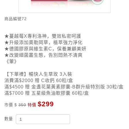
商品編號
72
★蔓越莓X專利洛神，雙效私密呵護
★升級添加奧勒岡草，植萃強力淨化
★德國膠原與維生素C，保養兼顧美妍
★改變細菌叢生態，告別悶熱不清爽
《葷》
【下單禮】暢快人生草玫 3入裝
消費滿$2000 贈 C收鈣 60粒/盒
滿$4500 贈 金盞花葉黃素膠囊-B群升級特別版 30粒/盒
滿$7000 贈 五星級魚油軟膠囊 60粒/盒
$299
市價 $
350
特價
數量