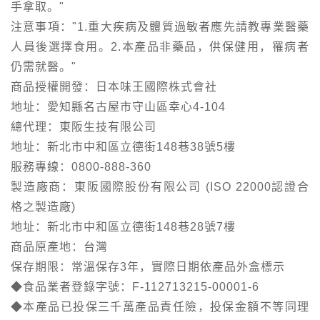
手拿取。"
注意事項："1.重大疾病及體質過敏者應先請教專業醫藥
人員後選擇食用。2.本產品非藥品，供保健用，罹病者
仍需就醫。"
商品授權開發：日本味王國際株式會社
地址：愛知縣名古屋市守山區幸心4-104
總代理：東阪生技有限公司
地址：新北市中和區立德街148巷38號5樓
服務專線：0800-888-360
製造廠商：東阪國際股份有限公司 (ISO 22000認證合
格之製造廠)
地址：新北市中和區立德街148巷28號7樓
商品原產地：台灣
保存期限：常溫保存3年，實際日期依產品外盒標示
◆食品業者登錄字號：F-112713215-00001-6
◆本產品已投保三千萬產品責任險，投保金額不等同理