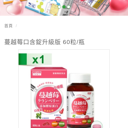
首頁
蔓越莓口含錠升級版 60粒/瓶