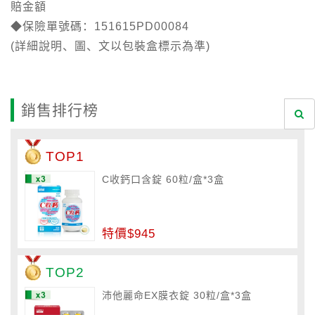
賠金額
◆保險單號碼：151615PD00084
(詳細說明、圖、文以包裝盒標示為準)
銷售排行榜
TOP1
C收鈣口含錠 60粒/盒*3盒
特價$945
TOP2
沛他麗命EX膜衣錠 30粒/盒*3盒