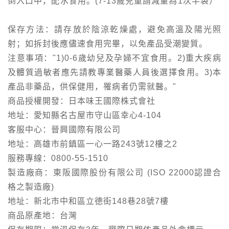
倒入口中，配水食用。(7-13歲兒童請減量為1次半袋）"
保存方法：請存放於陰涼乾燥處，避免高溫及陽光照
射；如拆封後應儘速食用完畢，以免產品受潮變質。
注意事項："1)0-6歲幼兒及孕婦不宜食用。2)重大疾病
及體質過敏者應先請教專業醫藥人員後選擇食用。3)本
產品非藥品，供保健用，罹病者仍需就醫。"
商品授權開發：日本味王國際株式會社
地址：愛知縣名古屋市守山區幸心4-104
客服中心：晉興國際有限公司
地址：高雄市前鎮區一心一路243號12樓之2
服務專線：0800-55-1510
製造廠商：東阪國際股份有限公司 (ISO 22000認證合
格之製造廠)
地址：新北市中和區立德街148巷28號7樓
商品原產地：台灣