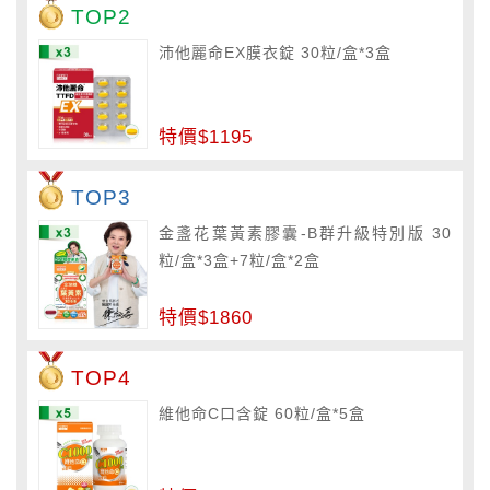
TOP2
沛他麗命EX膜衣錠 30粒/盒*3盒
特價$1195
TOP3
金盞花葉黃素膠囊-B群升級特別版 30
粒/盒*3盒+7粒/盒*2盒
特價$1860
TOP4
維他命C口含錠 60粒/盒*5盒