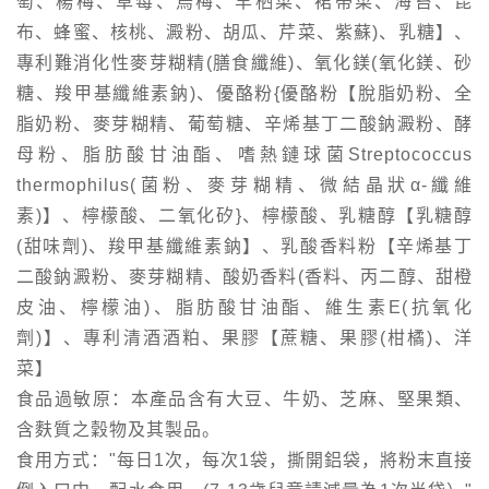
萄、楊梅、草莓、烏梅、羊栖菜、裙帶菜、海苔、昆
布、蜂蜜、核桃、澱粉、胡瓜、芹菜、紫蘇)、乳糖】、
專利難消化性麥芽糊精(膳食纖維)、氧化鎂(氧化鎂、砂
糖、羧甲基纖維素鈉)、優酪粉{優酪粉【脫脂奶粉、全
脂奶粉、麥芽糊精、葡萄糖、辛烯基丁二酸鈉澱粉、酵
母粉、脂肪酸甘油酯、嗜熱鏈球菌Streptococcus
thermophilus(菌粉、麥芽糊精、微結晶狀α-纖維
素)】、檸檬酸、二氧化矽}、檸檬酸、乳糖醇【乳糖醇
(甜味劑)、羧甲基纖維素鈉】、乳酸香料粉【辛烯基丁
二酸鈉澱粉、麥芽糊精、酸奶香料(香料、丙二醇、甜橙
皮油、檸檬油)、脂肪酸甘油酯、維生素E(抗氧化
劑)】、專利清酒酒粕、果膠【蔗糖、果膠(柑橘)、洋
菜】
食品過敏原：本產品含有大豆、牛奶、芝麻、堅果類、
含麩質之穀物及其製品。
食用方式："每日1次，每次1袋，撕開鋁袋，將粉末直接