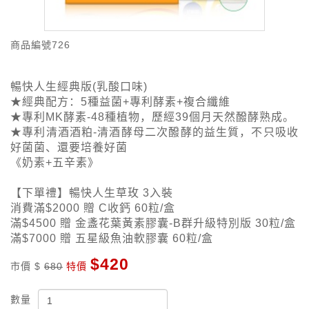
商品編號
726
暢快人生經典版(乳酸口味)
★經典配方：5種益菌+專利酵素+複合纖維
★專利MK酵素-48種植物，歷經39個月天然醱酵熟成。
★專利清酒酒粕-清酒酵母二次醱酵的益生質，不只吸收
好菌菌、還要培養好菌
《奶素+五辛素》
【下單禮】暢快人生草玫 3入裝
消費滿$2000 贈 C收鈣 60粒/盒
滿$4500 贈 金盞花葉黃素膠囊-B群升級特別版 30粒/盒
滿$7000 贈 五星級魚油軟膠囊 60粒/盒
$420
市價 $
680
特價
數量