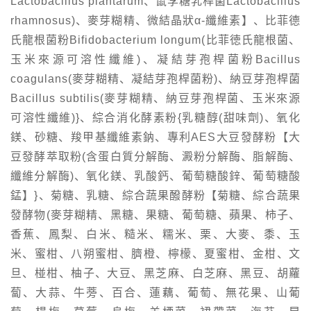
Lactobacillus plantarum、鼠李糖乳桿菌Lactobacillus
rhamnosus)、麥芽糊精、微結晶狀α-纖維素】、比菲德
氏龍根菌粉Bifidobacterium longum(比菲徳氏龍根菌、
玉米來源可溶性纖維)、凝結芽孢桿菌粉Bacillus
coagulans(麥芽糊精、凝結芽孢桿菌粉)、納豆芽孢桿菌
Bacillus subtilis(麥芽糊精、納豆芽孢桿菌、玉米來源
可溶性纖維)}、綜合消化酵素粉{乳糖醇(甜味劑)、氧化
鎂、砂糖、羧甲基纖維素鈉、專利AES大豆發酵粉【大
豆發酵萃取粉(含蛋白質分解酶、澱粉分解酶、脂解酶、
纖維分解酶)、氧化鎂、乳酸鈣、葡萄糖酸鋅、葡萄糖酸
錳】}、菊糖、乳糖、綜合蔬果醱酵粉【菊糖、綜合蔬果
發酵物(麥芽糊精、黑糖、果糖、葡萄糖、蘋果、柿子、
香蕉、鳳梨、白米、糙米、糯米、栗、大麥、黍、玉
米、蜜柑、八朔蜜柑、臍橙、檸檬、夏蜜柑、金柑、文
旦、椪柑、柚子、大豆、黑芝麻、白芝麻、黑豆、胡蘿
蔔、大蒜、牛蒡、百合、蓮藕、葡萄、無花果、山葡