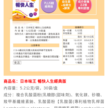
商品名：日本味王 暢快人生經典版
內容量：5.2公克/袋，30袋/盒
成分：複合乳酸菌粉{乳糖醇(甜味劑)、氧化鎂、砂糖、
羧甲基纖維素鈉、乳酸菌粉【乳酸菌(專利植物乳桿菌