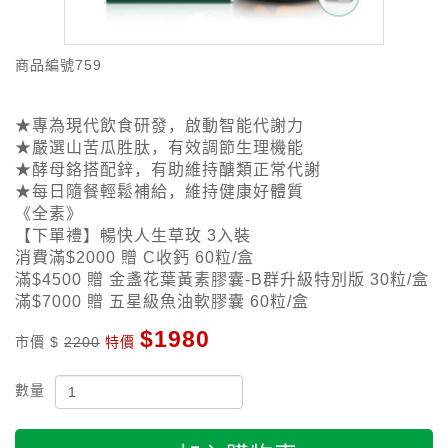
商品編號
759
★專為現代飲食研發，啟動智能代謝力
★嚴選山苦瓜胜肽，有效調節生理機能
★酵母鉻搭配鋅，有助維持醣類正常代謝
★每日隨餐輕鬆補給，維持健康好體質
《全素》
【下單禮】暢快人生草玫 3入裝
消費滿$2000 贈 C收鈣 60粒/盒
滿$4500 贈 金盞花葉黃素膠囊-B群升級特別版 30粒/盒
滿$7000 贈 五星級魚油軟膠囊 60粒/盒
$1980
市價 $
2200
特價
數量