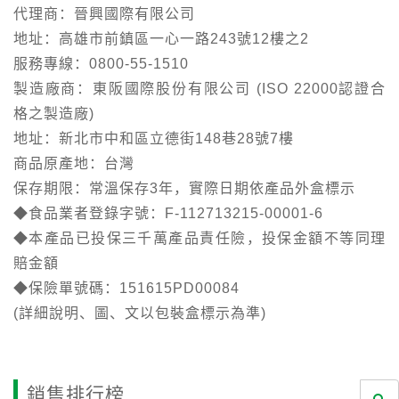
代理商：晉興國際有限公司
地址：高雄市前鎮區一心一路243號12樓之2
服務專線：0800-55-1510
製造廠商：東阪國際股份有限公司 (ISO 22000認證合
格之製造廠)
地址：新北市中和區立德街148巷28號7樓
商品原產地：台灣
保存期限：常溫保存3年，實際日期依產品外盒標示
◆食品業者登錄字號：F-112713215-00001-6
◆本產品已投保三千萬產品責任險，投保金額不等同理
賠金額
◆保險單號碼：151615PD00084
(詳細說明、圖、文以包裝盒標示為準)
銷售排行榜