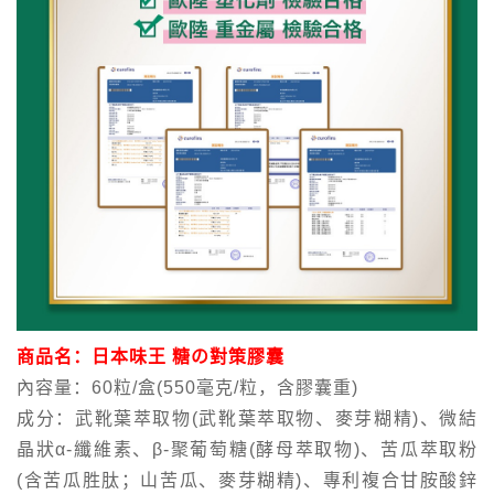
商品名：日本味王 糖の對策膠囊
內容量：60粒/盒(550毫克/粒，含膠囊重)
成分：武靴葉萃取物(武靴葉萃取物、麥芽糊精)、微結
晶狀α-纖維素、β-聚葡萄糖(酵母萃取物)、苦瓜萃取粉
(含苦瓜胜肽；山苦瓜、麥芽糊精)、專利複合甘胺酸鋅