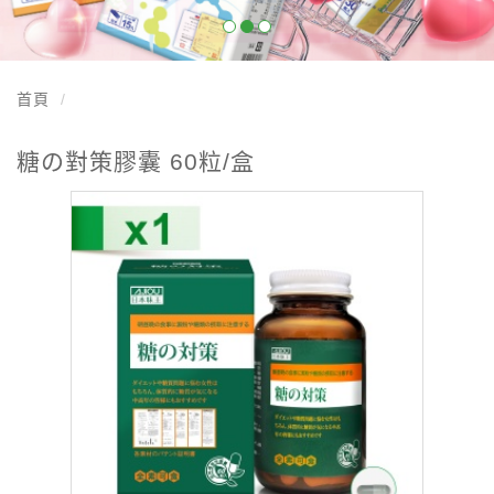
首頁
糖の對策膠囊 60粒/盒