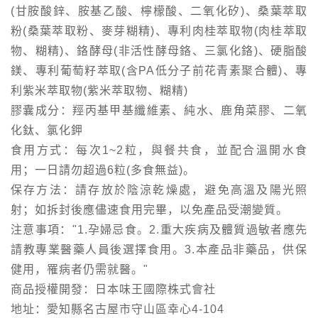
(甘胺酸鋅、胺基乙酸、檸檬酸、二氧化矽)、桑葉萃取
粉(桑葉萃取粉、麥芽糊精)、專利肉桂萃取物(肉桂萃取
物、糊精)、鉻酵母(非活性酵母鉻、三氯化鉻)、硬脂酸
鎂、專利葡萄籽萃取(含PA低分子前花青素聚合體)、專
利紫米萃取物(紫米萃取物、糊精)
膠囊成分：羥丙基甲基纖維素、純水、鹿角菜膠、二氧
化鈦、氯化鉀
食用方式：每次1~2粒，與餐共食，並配合溫開水食
用；一日請勿超過6粒(多食無益)。
保存方法：請存放於陰涼乾燥處，避免高溫及陽光照
射；如拆封後應儘速食用完畢，以免產品受潮變質。
注意事項："1.孕婦忌食。2.重大疾病及體質過敏者應先
請教專業醫藥人員後選擇食用。3.本產品非藥品，供保
健用，罹病者仍需就醫。"
商品授權開發：日本味王國際株式會社
地址：愛知縣名古屋市守山區幸心4-104