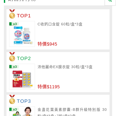
TOP1
C收鈣口含錠 60粒/盒*3盒
特價$945
TOP2
沛他麗命EX膜衣錠 30粒/盒*3盒
特價$1195
TOP3
金盞花葉黃素膠囊-B群升級特別版 30
粒/盒*3盒+7粒/盒*2盒