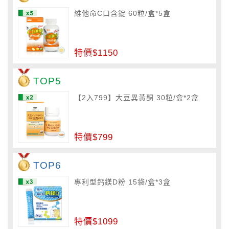
維他命C口含錠 60粒/盒*5盒
特價$1150
TOP5
【2入799】大豆異黃酮 30粒/盒*2盒
特價$799
TOP6
專利型鈣鎂D粉 15袋/盒*3盒
特價$1099