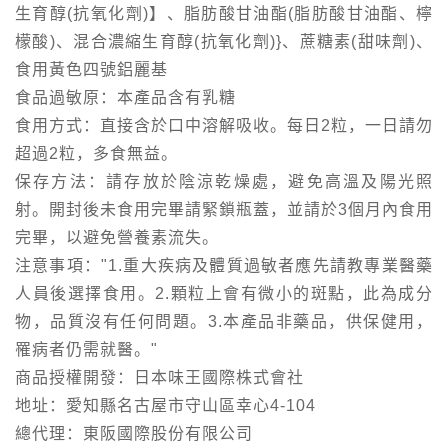
生育醇(抗氧化劑)】、脂肪酸甘油酯(脂肪酸甘油酯、檸
檬酸)、混合濃縮生育醇(抗氧化劑)}、蔗糖素(甜味劑)、
食用黃色四號鋁麗基
食品過敏原：本產品含有乳糖
食用方式：直接含於口中溶解吸收。每日2粒，一日請勿
超過2粒，多食無益。
保存方法：請存放於陰涼乾燥處，避免高溫及陽光照
射。開封後未食用完畢請緊鎖瓶蓋，並請於3個月內食用
完畢，以避免營養素流失。
注意事項："1.重大疾病及體質過敏者應先請教專業醫藥
人員後選擇食用。2.顆粒上會有微小的斑點，此為成分
物，品質沒有任何問題。3.本產品非藥品，供保健用，
罹病者仍需就醫。"
商品授權開發：日本味王國際株式會社
地址：愛知縣名古屋市守山區幸心4-104
總代理：東阪國際股份有限公司