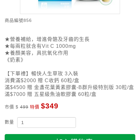
商品編號
856
★營養補給，增進骨骼及牙齒的生長
★每兩粒就含有Vit C 1000mg
★養顏美容，具抗氧化作用
《奶素》
【下單禮】暢快人生草玫 3入裝
消費滿$2000 贈 C收鈣 60粒/盒
滿$4500 贈 金盞花葉黃素膠囊-B群升級特別版 30粒/盒
滿$7000 贈 五星級魚油軟膠囊 60粒/盒
$349
市價 $
499
特價
數量