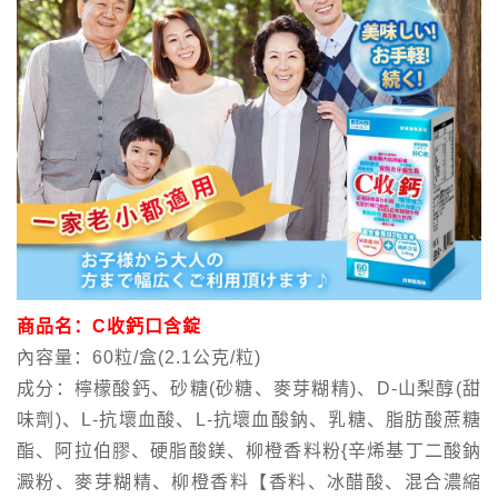
商品名：C收鈣口含錠
內容量：60粒/盒(2.1公克/粒)
成分：檸檬酸鈣、砂糖(砂糖、麥芽糊精)、D-山梨醇(甜
味劑)、L-抗壞血酸、L-抗壞血酸鈉、乳糖、脂肪酸蔗糖
酯、阿拉伯膠、硬脂酸鎂、柳橙香料粉{辛烯基丁二酸鈉
澱粉、麥芽糊精、柳橙香料【香料、冰醋酸、混合濃縮