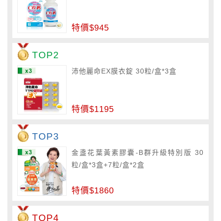
特價$945
TOP2
沛他麗命EX膜衣錠 30粒/盒*3盒
特價$1195
TOP3
金盞花葉黃素膠囊-B群升級特別版 30
粒/盒*3盒+7粒/盒*2盒
特價$1860
TOP4