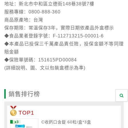
地址：新北市中和區立德街148巷38號7樓
服務專線：0800-888-360
商品原產地：台灣
保存期限：常溫保存3年，實際日期依產品外盒標示
◆食品業者登錄字號：F-112713215-00001-6
◆本產品已投保三千萬產品責任險，投保金額不等同理
賠金額
◆保險單號碼：151615PD00084
(詳細說明、圖、文以包裝盒標示為準)
銷售排行榜
TOP1
C收鈣口含錠 60粒/盒*3盒