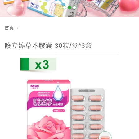
首頁
護立婷草本膠囊 30粒/盒*3盒