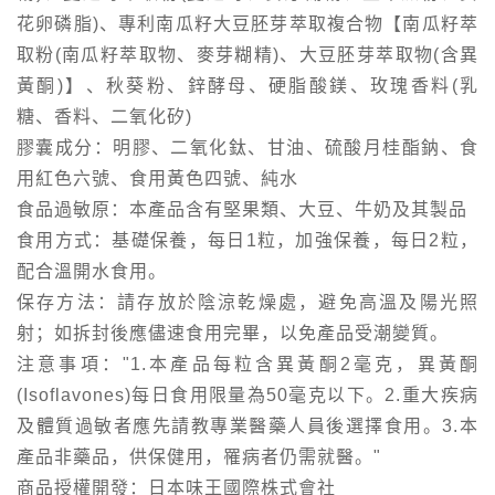
花卵磷脂)、專利南瓜籽大豆胚芽萃取複合物【南瓜籽萃
取粉(南瓜籽萃取物、麥芽糊精)、大豆胚芽萃取物(含異
黃酮)】、秋葵粉、鋅酵母、硬脂酸鎂、玫瑰香料(乳
糖、香料、二氧化矽)
膠囊成分：明膠、二氧化鈦、甘油、硫酸月桂酯鈉、食
用紅色六號、食用黃色四號、純水
食品過敏原：本產品含有堅果類、大豆、牛奶及其製品
食用方式：基礎保養，每日1粒，加強保養，每日2粒，
配合溫開水食用。
保存方法：請存放於陰涼乾燥處，避免高溫及陽光照
射；如拆封後應儘速食用完畢，以免產品受潮變質。
注意事項："1.本產品每粒含異黃酮2毫克，異黃酮
(Isoflavones)每日食用限量為50毫克以下。2.重大疾病
及體質過敏者應先請教專業醫藥人員後選擇食用。3.本
產品非藥品，供保健用，罹病者仍需就醫。"
商品授權開發：日本味王國際株式會社