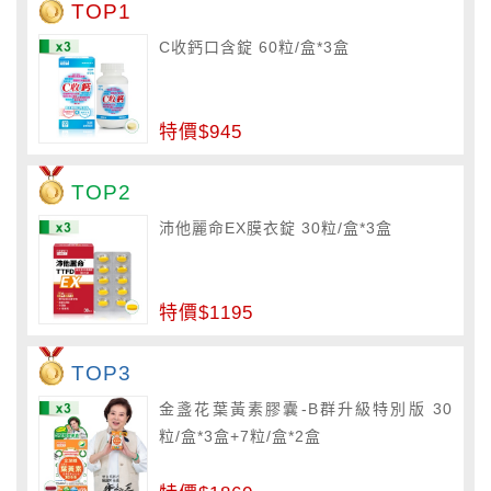
TOP1
C收鈣口含錠 60粒/盒*3盒
特價$945
TOP2
沛他麗命EX膜衣錠 30粒/盒*3盒
特價$1195
TOP3
金盞花葉黃素膠囊-B群升級特別版 30
粒/盒*3盒+7粒/盒*2盒