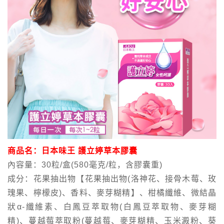
商品名：日本味王 護立婷草本膠囊
內容量：30粒/盒(580毫克/粒，含膠囊重)
成分：花果抽出物【花果抽出物(洛神花、接骨木莓、玫
瑰果、檸檬皮)、香料、麥芽糊精】、柑橘纖維、微結晶
狀α-纖維素、白鳳豆萃取物(白鳳豆萃取物、麥芽糊
精)、蔓越莓萃取粉(蔓越莓、麥芽糊精、玉米澱粉、葵