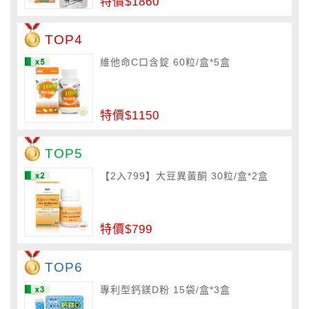
特價$1860
TOP4
維他命C口含錠 60粒/盒*5盒
特價$1150
TOP5
【2入799】大豆異黃酮 30粒/盒*2盒
特價$799
TOP6
專利型鈣鎂D粉 15袋/盒*3盒