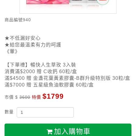
商品編號
940
★不低漏好安心
★給您最溫柔有力的呵護
《葷》
【下單禮】暢快人生草玫 3入裝
消費滿$2000 贈 C收鈣 60粒/盒
滿$4500 贈 金盞花葉黃素膠囊-B群升級特別版 30粒/盒
滿$7000 贈 五星級魚油軟膠囊 60粒/盒
$1799
市價 $
3600
特價
數量
加入購物車