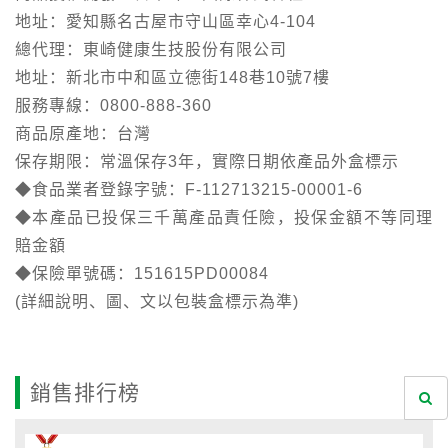
地址：愛知縣名古屋市守山區幸心4-104
總代理：東崎健康生技股份有限公司
地址：新北市中和區立德街148巷10號7樓
服務專線：0800-888-360
商品原產地：台灣
保存期限：常溫保存3年，實際日期依產品外盒標示
◆食品業者登錄字號：F-112713215-00001-6
◆本產品已投保三千萬產品責任險，投保金額不等同理
賠金額
◆保險單號碼：151615PD00084
(詳細說明、圖、文以包裝盒標示為準)
銷售排行榜